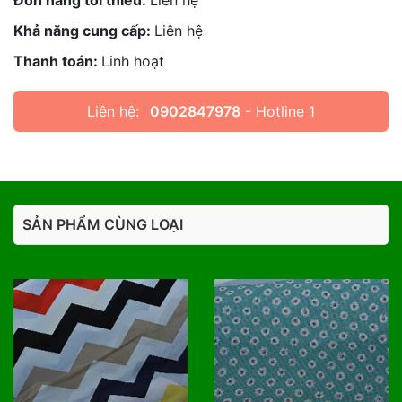
Đơn hàng tối thiểu:
Liên hệ
Khả năng cung cấp:
Liên hệ
Thanh toán:
Linh hoạt
Liên hệ:
0902847978
- Hotline 1
SẢN PHẨM CÙNG LOẠI