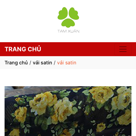
TRANG CHỦ
Trang chủ
/
vải satin
/
vải satin