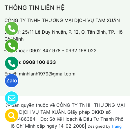
THÔNG TIN LIÊN HỆ
CÔNG TY TNHH THƯƠNG MẠI DỊCH VỤ TAM XUÂN
Địa chỉ: 25/11 Lê Duy Nhuận, P. 12, Q. Tân Bình, TP. Hồ
Chí Minh
Điện thoại:
0902 847 978 - 0932 168 022
Hotline:
0908 100 633
Email:
minhlanh1979@gmail.com
Zalo
@ Bản quyền thuộc về CÔNG TY TNHH THƯƠNG MẠI
DỊCH VỤ TAM XUÂN. Giấy phép ĐKKD số
0305486384 - Do: Sở Kế Hoạch & Đầu Tư Thành Phố
Hồ Chí Minh cấp ngày 14-02-2008|
Designed by
Trang