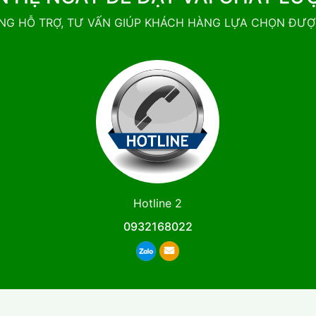
NG HỖ TRỢ, TƯ VẤN GIÚP KHÁCH HÀNG LỰA CHỌN ĐƯ
Hotline 2
0932168022