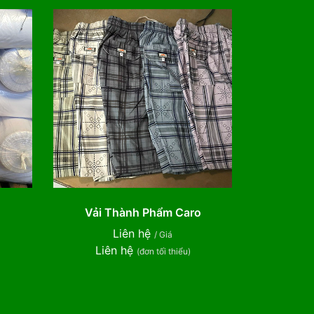
n
Vải Thành Phẩm Caro
Liên hệ
/ Giá
Liên hệ
(đơn tối thiểu)