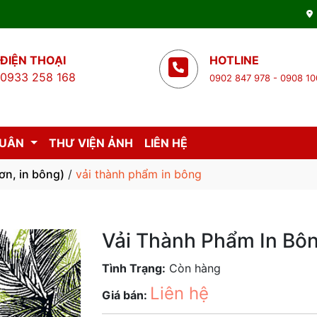
ĐIỆN THOẠI
HOTLINE
0933 258 168
0902 847 978 - 0908 10
XUÂN
THƯ VIỆN ẢNH
LIÊN HỆ
ơn, in bông)
/
vải thành phẩm in bông
Vải Thành Phẩm In Bô
Tình Trạng:
Còn hàng
Liên hệ
Giá bán: