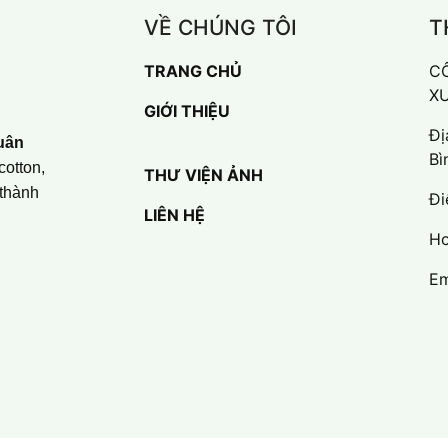
VỀ CHÚNG TÔI
T
TRANG CHỦ
C
X
GIỚI THIỆU
Đị
uân
Bì
cotton,
THƯ VIỆN ẢNH
 thành
Đi
LIÊN HỆ
Ho
Em