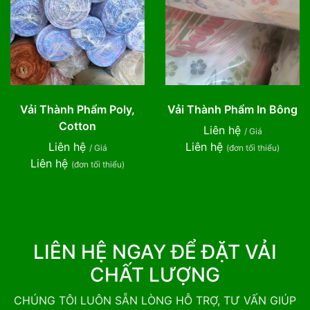
Vải Thành Phẩm Poly,
Vải Thành Phẩm In Bông
Cotton
Liên hệ
/ Giá
Liên hệ
Liên hệ
/ Giá
(đơn tối thiểu)
Liên hệ
(đơn tối thiểu)
LIÊN HỆ NGAY ĐỂ ĐẶT VẢI
CHẤT LƯỢNG
CHÚNG TÔI LUÔN SẴN LÒNG HỖ TRỢ, TƯ VẤN GIÚP